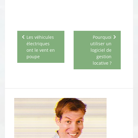
Navigation
Les véhicules
Pourquoi
de
électriques
utiliser un
l’article
ont le vent en
logiciel de
poupe
gestion
locative ?