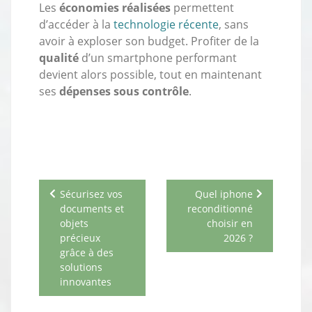
Les
économies réalisées
permettent
d’accéder à la
technologie récente
, sans
avoir à exploser son budget. Profiter de la
qualité
d’un smartphone performant
devient alors possible, tout en maintenant
ses
dépenses sous contrôle
.
Navigation
Sécurisez vos
Quel iphone
de
documents et
reconditionné
l’article
objets
choisir en
précieux
2026 ?
grâce à des
solutions
innovantes