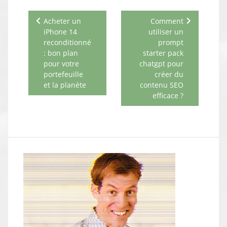
Navigation
Acheter un
Comment
de
iPhone 14
utiliser un
l’article
reconditionné
prompt
: bon plan
starter pack
pour votre
chatgpt pour
portefeuille
créer du
et la planète
contenu SEO
efficace ?