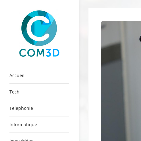
Skip
to
content
Com3D
Accueil
Tech
Telephonie
Informatique
Jeux vidéos