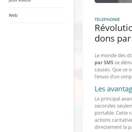
Web
TELEPHONIE
Révoluti
dons par
Le monde des do
par SMS
se déma
causes. Que ce s
l’envoi d’un simp
Les avanta
Le principal ava
secondes seuleme
portable. Cette r
actions caritati
directement la 