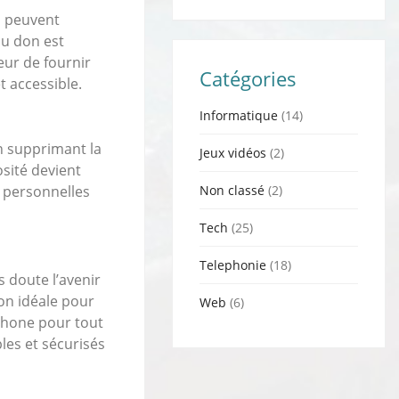
ns peuvent
du don est
eur de fournir
Catégories
 accessible.
Informatique
(14)
n supprimant la
Jeux vidéos
(2)
sité devient
Non classé
(2)
s personnelles
Tech
(25)
Telephonie
(18)
 doute l’avenir
ion idéale pour
Web
(6)
éphone pour tout
les et sécurisés