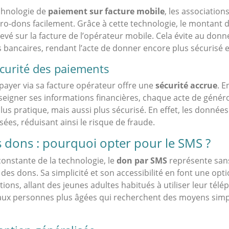
echnologie de
paiement sur facture mobile
, les associatio
cro-dons facilement. Grâce à cette technologie, le montant 
evé sur la facture de l’opérateur mobile. Cela évite au donn
bancaires, rendant l’acte de donner encore plus sécurisé et
sécurité des paiements
 payer via sa facture opérateur offre une
sécurité accrue
. E
seigner ses informations financières, chaque acte de généro
us pratique, mais aussi plus sécurisé. En effet, les donnée
ées, réduisant ainsi le risque de fraude.
s dons : pourquoi opter pour le SMS ?
constante de la technologie, le
don par SMS
représente sans
des dons. Sa simplicité et son accessibilité en font une opt
ions, allant des jeunes adultes habitués à utiliser leur tél
 aux personnes plus âgées qui recherchent des moyens simp