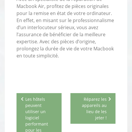
Macbook Air, profitez de pièces originales
pour la remise en état de votre ordinateur.
En effet, en misant sur le professionnalisme
d’un interlocuteur sérieux, vous avez
l’assurance de bénéficier de la meilleure
expertise. Avec des pièces d’origine,
prolongez la durée de vie de votre Macbook
en toute simplicité.
Navigation
Les hôtels
Réparez les
de
peuvent
appareils au
l’article
utiliser un
lieu de les
logiciel
jeter !
performant
pour les