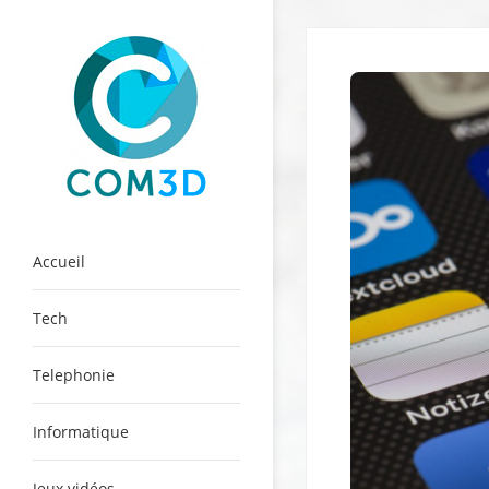
Skip
to
content
Com3D
Accueil
Tech
Telephonie
Informatique
Jeux vidéos