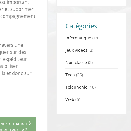
 est important
ier et supprimer
 l’accompagnement
Catégories
Informatique
(14)
travers une
Jeux vidéos
(2)
iquer sur des
n expéditeur
Non classé
(2)
sibiliser
ls et donc sur
Tech
(25)
Telephonie
(18)
Web
(6)
ransformation
on entreprise ?